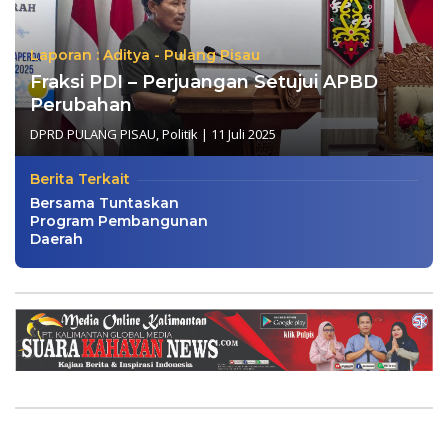
Laporan : Aditya - Pulang Pisau
Fraksi PDI – Perjuangan Setujui APBD
Perubahan
DPRD PULANG PISAU
,
Politik
|
11 Juli 2025
Berita Terkait
Bersama Tuntaskan
Program Pembangunan
Daerah