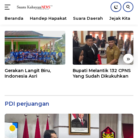
Beranda
Handep Hapakat
Suara Daerah
Jejak Kita
Langsung
ke
konten
«
»
Gerakan Langit Biru,
Bupati Melantik 132 CPNS
Indonesia Asri
Yang Sudah Dikukuhkan
PDI perjuangan