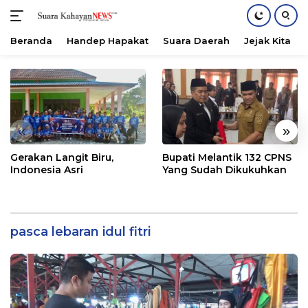
Beranda
Handep Hapakat
Suara Daerah
Jejak Kita
Langsung
ke
konten
«
»
Gerakan Langit Biru,
Bupati Melantik 132 CPNS
Indonesia Asri
Yang Sudah Dikukuhkan
pasca lebaran idul fitri