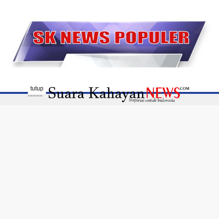
tutup
..........
Disclaimer
Susunan Redaksi
Pedoman Media Siber
Profil Media
Terhubung Dengan Kami
Diterbitkan oleh PT. Kalimantan Global Media -