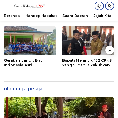
Beranda
Handep Hapakat
Suara Daerah
Jejak Kita
Langsung
ke
konten
«
»
Gerakan Langit Biru,
Bupati Melantik 132 CPNS
Indonesia Asri
Yang Sudah Dikukuhkan
olah raga pelajar