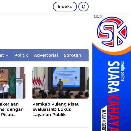
Indeks
tutup
at
Politik
Advertorial
Sorotan
akerjaan
Pemkab Pulang Pisau
nsi dengan
Evaluasi 83 Lokus
 Pisau
Layanan Publik
rtaan
tem Desa,
Rentan