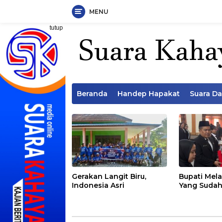
MENU
Langsung
tutup
ke
konten
Beranda
Handep Hapakat
Suara D
Gerakan Langit Biru,
Bupati Mela
Indonesia Asri
Yang Sudah