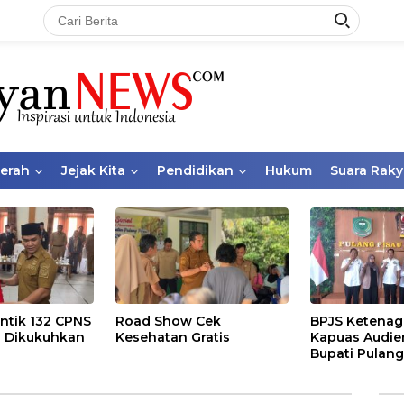
aerah
Jejak Kita
Pendidikan
Hukum
Suara Raky
ntik 132 CPNS
Road Show Cek
BPJS Ketenag
 Dikukuhkan
Kesehatan Gratis
Kapuas Audie
Bupati Pulang
Bahas Kepese
PKBU, Ekosis
dan Pekerja 