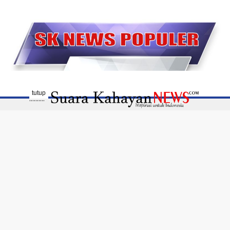
tutup
..........
Disclaimer
Susunan Redaksi
Pedoman Media Siber
Profil Media
Terhubung Dengan Kami
Diterbitkan oleh PT. Kalimantan Global Media -