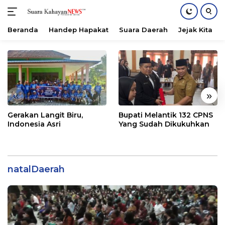
Beranda
Handep Hapakat
Suara Daerah
Jejak Kita
Langsung
ke
konten
«
»
Gerakan Langit Biru,
Bupati Melantik 132 CPNS
Indonesia Asri
Yang Sudah Dikukuhkan
natalDaerah