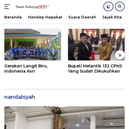
Beranda
Handep Hapakat
Suara Daerah
Jejak Kita
Langsung
ke
konten
«
»
Gerakan Langit Biru,
Bupati Melantik 132 CPNS
Indonesia Asri
Yang Sudah Dikukuhkan
nandalsyah