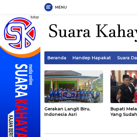
MENU
Langsung
tutup
ke
konten
Beranda
Handep Hapakat
Suara D
Gerakan Langit Biru,
Bupati Mela
Indonesia Asri
Yang Sudah