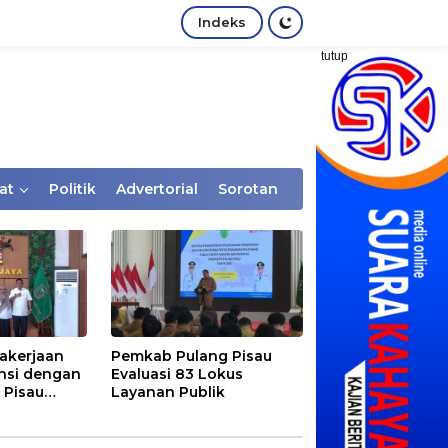
Indeks
tutup
at
Politik
Advertorial
Sorotan
akerjaan
Pemkab Pulang Pisau
nsi dengan
Evaluasi 83 Lokus
 Pisau
Layanan Publik
rtaan
tem Desa,
Rentan