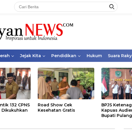
aerah
Jejak Kita
Pendidikan
Hukum
Suara Raky
ntik 132 CPNS
Road Show Cek
BPJS Ketenag
 Dikukuhkan
Kesehatan Gratis
Kapuas Audie
Bupati Pulang
Bahas Kepese
PKBU, Ekosis
dan Pekerja 