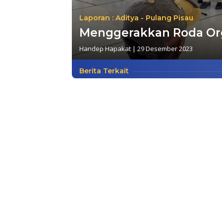
Laporan : Aditya - Pulang Pisau
Menggerakkan Roda Org
Handep Hapakat
|
29 Desember 2023
Berita Terkait