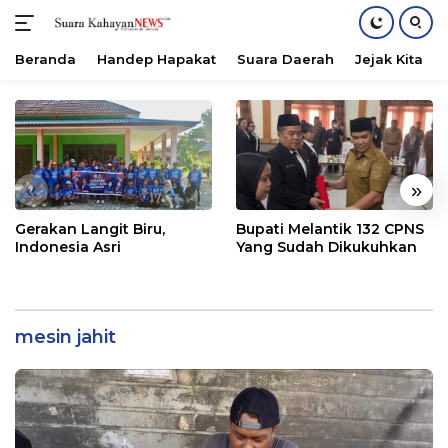
Beranda
Handep Hapakat
Suara Daerah
Jejak Kita
Langsung
ke
konten
«
»
Gerakan Langit Biru,
Bupati Melantik 132 CPNS
Indonesia Asri
Yang Sudah Dikukuhkan
mesin jahit