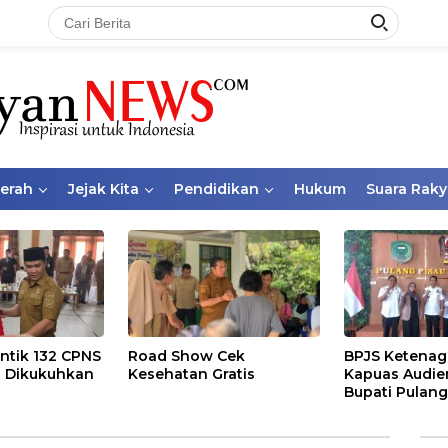
aerah
Jejak Kita
Pendidikan
Hukum
Suara Raky
ntik 132 CPNS
Road Show Cek
BPJS Ketenag
 Dikukuhkan
Kesehatan Gratis
Kapuas Audie
Bupati Pulang
Bahas Kepese
PKBU, Ekosis
dan Pekerja 