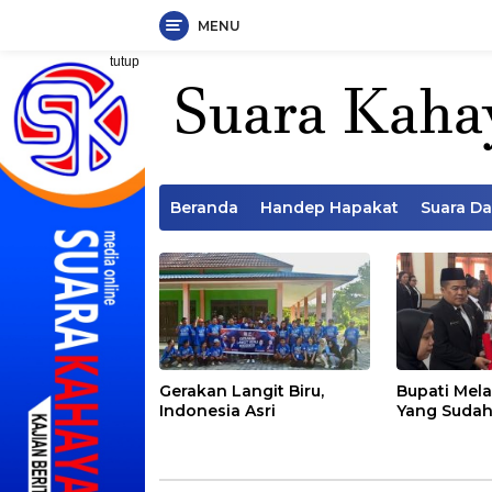
MENU
Langsung
tutup
ke
konten
Beranda
Handep Hapakat
Suara D
Gerakan Langit Biru,
Bupati Mela
Indonesia Asri
Yang Sudah