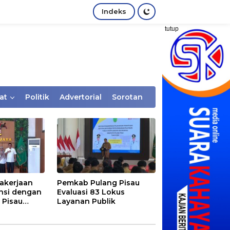
Indeks
tutup
at
Politik
Advertorial
Sorotan
akerjaan
Pemkab Pulang Pisau
nsi dengan
Evaluasi 83 Lokus
 Pisau
Layanan Publik
rtaan
tem Desa,
Rentan