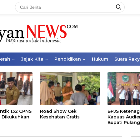
aerah
Jejak Kita
Pendidikan
Hukum
Suara Raky
ntik 132 CPNS
Road Show Cek
BPJS Ketenag
 Dikukuhkan
Kesehatan Gratis
Kapuas Audie
Bupati Pulang
Bahas Kepese
PKBU, Ekosis
dan Pekerja 