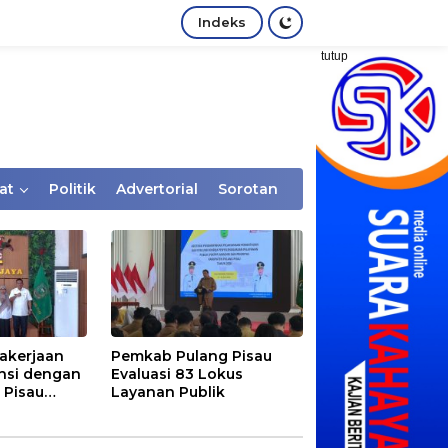
Indeks
tutup
at
Politik
Advertorial
Sorotan
akerjaan
Pemkab Pulang Pisau
nsi dengan
Evaluasi 83 Lokus
 Pisau
Layanan Publik
rtaan
tem Desa,
Rentan