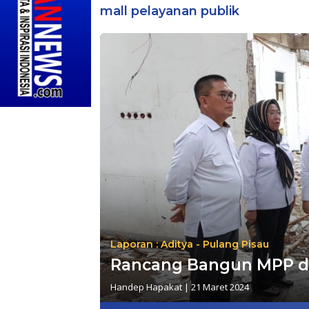
mall pelayanan publik
Laporan : Aditya - Pulang Pisau
Rancang Bangun MPP di 
Handep Hapakat
|
21 Maret 2024