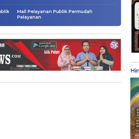
blik
Mall Pelayanan Publik Permudah
Pelayanan
Hi