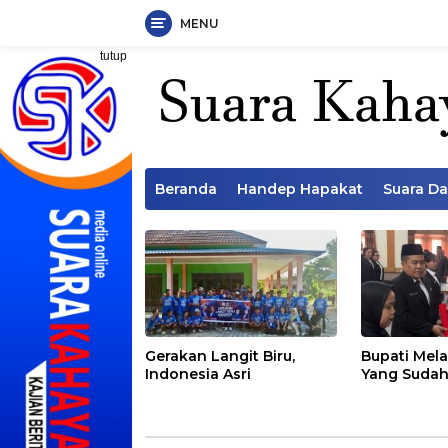
MENU
Langsung
tutup
ke
konten
Beranda
Handep Hapakat
Suara D
Gerakan Langit Biru,
Bupati Mela
Indonesia Asri
Yang Sudah