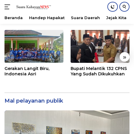
Beranda
Handep Hapakat
Suara Daerah
Jejak Kita
Langsung
ke
konten
«
»
Gerakan Langit Biru,
Bupati Melantik 132 CPNS
Indonesia Asri
Yang Sudah Dikukuhkan
Mal pelayanan publik