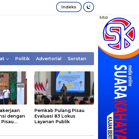
Indeks
tutup
at
Politik
Advertorial
Sorotan
akerjaan
Pemkab Pulang Pisau
nsi dengan
Evaluasi 83 Lokus
 Pisau
Layanan Publik
rtaan
tem Desa,
Rentan