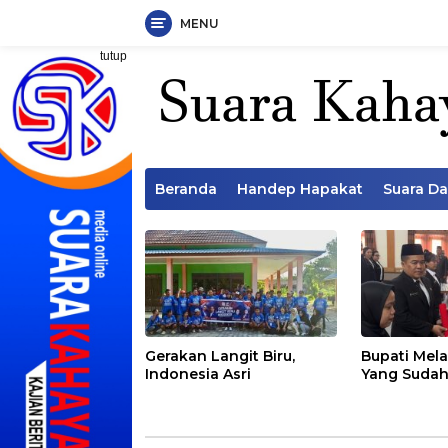
MENU
Langsung
tutup
ke
konten
Beranda
Handep Hapakat
Suara D
Gerakan Langit Biru,
Bupati Mela
Indonesia Asri
Yang Sudah