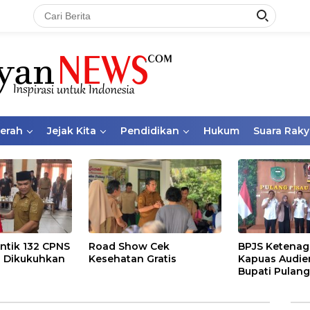
aerah
Jejak Kita
Pendidikan
Hukum
Suara Raky
ntik 132 CPNS
Road Show Cek
BPJS Ketenag
 Dikukuhkan
Kesehatan Gratis
Kapuas Audie
Bupati Pulang
Bahas Kepese
PKBU, Ekosis
dan Pekerja 