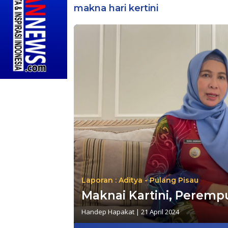
makna hari kertini
Laporan : Aditya - Pulang Pisau
Maknai Kartini, Perempu
Handep Hapakat
|
21 April 2024