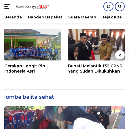
Beranda
Handep Hapakat
Suara Daerah
Jejak Kita
Langsung
ke
konten
«
»
Gerakan Langit Biru,
Bupati Melantik 132 CPNS
Indonesia Asri
Yang Sudah Dikukuhkan
lomba balita sehat