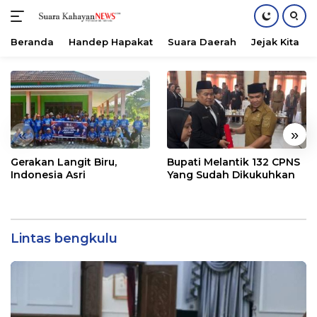
Beranda
Handep Hapakat
Suara Daerah
Jejak Kita
Langsung
ke
konten
«
»
Gerakan Langit Biru,
Bupati Melantik 132 CPNS
Indonesia Asri
Yang Sudah Dikukuhkan
Lintas bengkulu