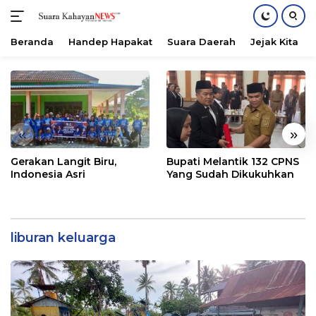
Beranda
Handep Hapakat
Suara Daerah
Jejak Kita
Langsung
ke
konten
«
»
Gerakan Langit Biru,
Bupati Melantik 132 CPNS
Indonesia Asri
Yang Sudah Dikukuhkan
liburan keluarga