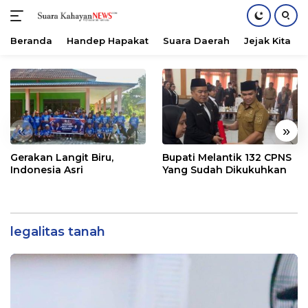
Beranda
Handep Hapakat
Suara Daerah
Jejak Kita
Langsung
ke
konten
«
»
Gerakan Langit Biru,
Bupati Melantik 132 CPNS
Indonesia Asri
Yang Sudah Dikukuhkan
legalitas tanah