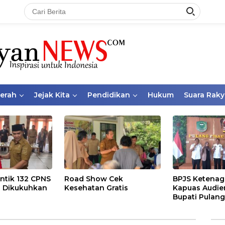
aerah
Jejak Kita
Pendidikan
Hukum
Suara Raky
ntik 132 CPNS
Road Show Cek
BPJS Ketenag
 Dikukuhkan
Kesehatan Gratis
Kapuas Audie
Bupati Pulang
Bahas Kepese
PKBU, Ekosis
dan Pekerja 