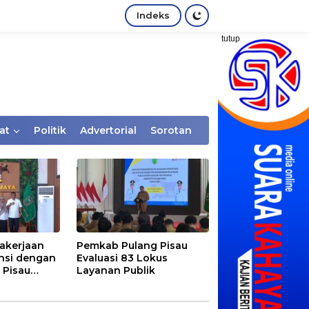
Indeks
tutup
at
Politik
Advertorial
Sorotan
akerjaan
Pemkab Pulang Pisau
nsi dengan
Evaluasi 83 Lokus
 Pisau
Layanan Publik
rtaan
tem Desa,
Rentan