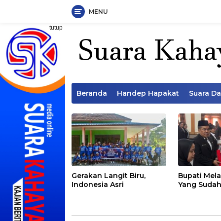
MENU
Langsung
tutup
ke
konten
Beranda
Handep Hapakat
Suara D
Gerakan Langit Biru,
Bupati Mela
Indonesia Asri
Yang Sudah