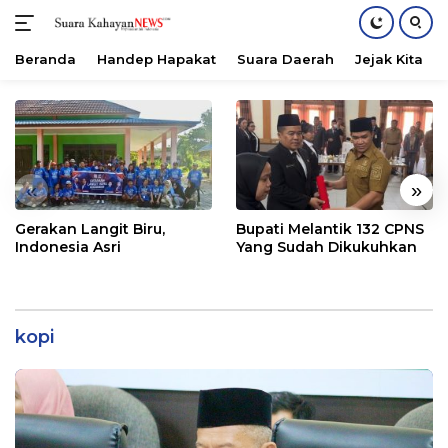
Beranda
Handep Hapakat
Suara Daerah
Jejak Kita
Langsung
ke
konten
«
»
Gerakan Langit Biru,
Bupati Melantik 132 CPNS
Indonesia Asri
Yang Sudah Dikukuhkan
kopi