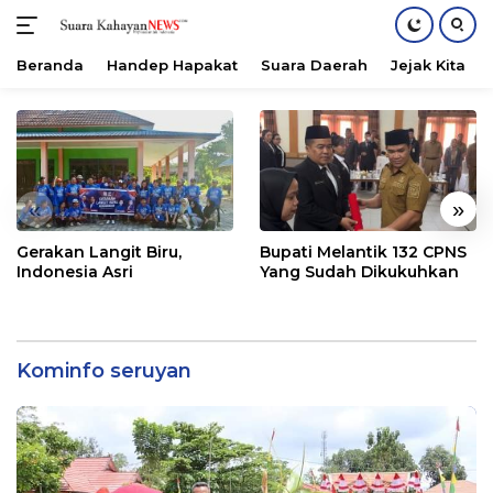
Beranda
Handep Hapakat
Suara Daerah
Jejak Kita
Langsung
ke
konten
«
»
Gerakan Langit Biru,
Bupati Melantik 132 CPNS
Indonesia Asri
Yang Sudah Dikukuhkan
Kominfo seruyan