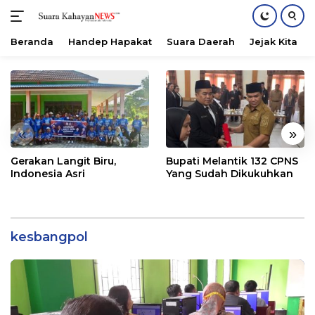
Beranda
Handep Hapakat
Suara Daerah
Jejak Kita
Langsung
ke
konten
«
»
Gerakan Langit Biru,
Bupati Melantik 132 CPNS
Indonesia Asri
Yang Sudah Dikukuhkan
kesbangpol