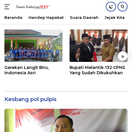
Beranda
Handep Hapakat
Suara Daerah
Jejak Kita
Langsung
ke
konten
«
»
Gerakan Langit Biru,
Bupati Melantik 132 CPNS
Indonesia Asri
Yang Sudah Dikukuhkan
Kesbang pol pulpis