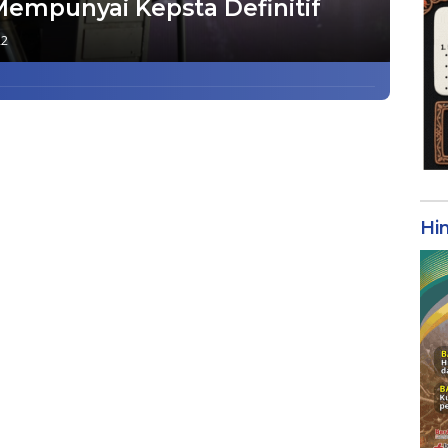
Mempunyai Kepsta Definitif
22
Hi