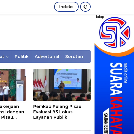
Indeks
tutup
at
Politik
Advertorial
Sorotan
akerjaan
Pemkab Pulang Pisau
nsi dengan
Evaluasi 83 Lokus
 Pisau
Layanan Publik
rtaan
tem Desa,
Rentan