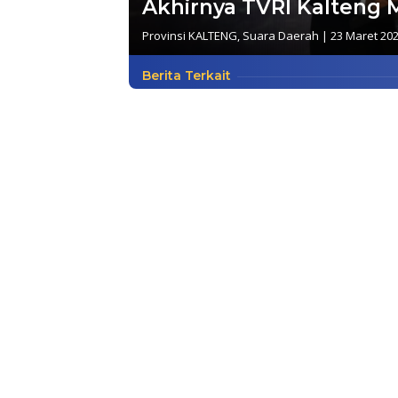
Akhirnya TVRI Kalteng 
Provinsi KALTENG
,
Suara Daerah
|
23 Maret 20
Berita Terkait