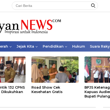
aerah
Jejak Kita
Pendidikan
Hukum
Suara Raky
ntik 132 CPNS
Road Show Cek
BPJS Ketenag
 Dikukuhkan
Kesehatan Gratis
Kapuas Audie
Bupati Pulang
Bahas Kepese
PKBU, Ekosis
dan Pekerja 