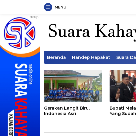
MENU
Langsung
tutup
ke
konten
Beranda
Handep Hapakat
Suara D
Gerakan Langit Biru,
Bupati Mela
Indonesia Asri
Yang Sudah