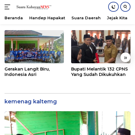
Beranda
Handep Hapakat
Suara Daerah
Jejak Kita
Langsung
ke
konten
«
»
Gerakan Langit Biru,
Bupati Melantik 132 CPNS
Indonesia Asri
Yang Sudah Dikukuhkan
kemenag kaltemg