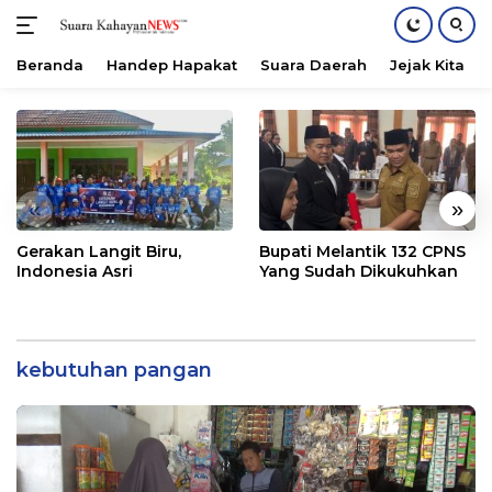
Beranda
Handep Hapakat
Suara Daerah
Jejak Kita
Langsung
ke
konten
«
»
Gerakan Langit Biru,
Bupati Melantik 132 CPNS
Indonesia Asri
Yang Sudah Dikukuhkan
kebutuhan pangan