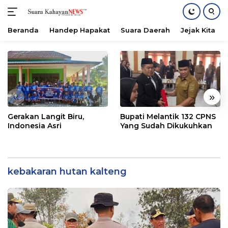
Beranda
Handep Hapakat
Suara Daerah
Jejak Kita
Langsung
ke
konten
«
»
Gerakan Langit Biru,
Bupati Melantik 132 CPNS
Indonesia Asri
Yang Sudah Dikukuhkan
kebakaran hutan kalteng