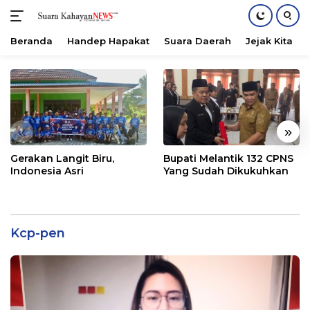
Beranda
Handep Hapakat
Suara Daerah
Jejak Kita
Langsung
ke
konten
«
»
Gerakan Langit Biru,
Bupati Melantik 132 CPNS
Indonesia Asri
Yang Sudah Dikukuhkan
Kcp-pen