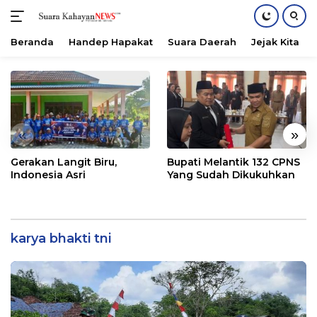
Beranda
Handep Hapakat
Suara Daerah
Jejak Kita
Langsung
ke
konten
«
»
Gerakan Langit Biru,
Bupati Melantik 132 CPNS
Indonesia Asri
Yang Sudah Dikukuhkan
karya bhakti tni