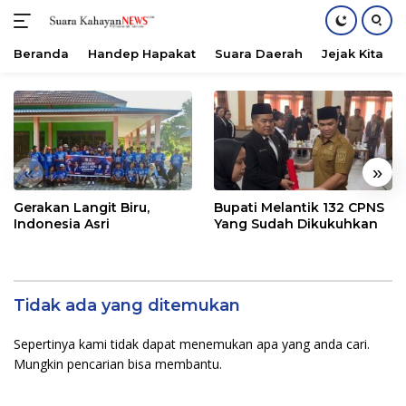
Beranda
Handep Hapakat
Suara Daerah
Jejak Kita
Langsung
ke
konten
«
»
Gerakan Langit Biru,
Bupati Melantik 132 CPNS
Indonesia Asri
Yang Sudah Dikukuhkan
Tidak ada yang ditemukan
Sepertinya kami tidak dapat menemukan apa yang anda cari.
Mungkin pencarian bisa membantu.