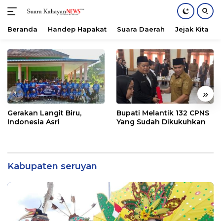
Beranda
Handep Hapakat
Suara Daerah
Jejak Kita
Langsung
ke
konten
«
»
Gerakan Langit Biru,
Bupati Melantik 132 CPNS
Indonesia Asri
Yang Sudah Dikukuhkan
Kabupaten seruyan