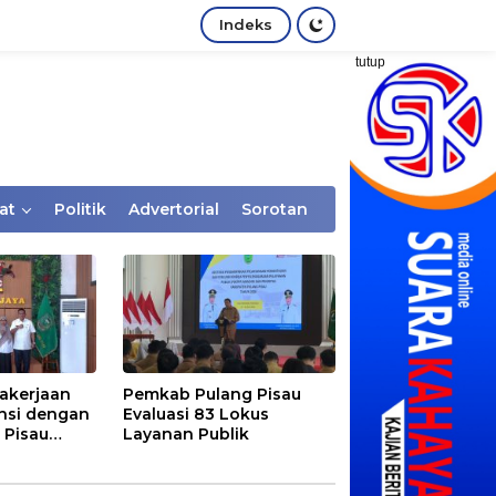
Indeks
tutup
at
Politik
Advertorial
Sorotan
akerjaan
Pemkab Pulang Pisau
nsi dengan
Evaluasi 83 Lokus
 Pisau
Layanan Publik
rtaan
tem Desa,
Rentan