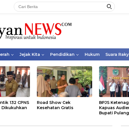
aerah
Jejak Kita
Pendidikan
Hukum
Suara Raky
ntik 132 CPNS
Road Show Cek
BPJS Ketenag
 Dikukuhkan
Kesehatan Gratis
Kapuas Audie
Bupati Pulang
Bahas Kepese
PKBU, Ekosis
dan Pekerja 