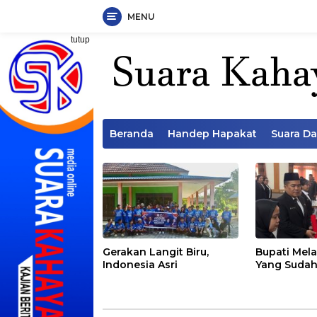
MENU
Langsung
tutup
ke
konten
Beranda
Handep Hapakat
Suara D
Gerakan Langit Biru,
Bupati Mela
Indonesia Asri
Yang Sudah