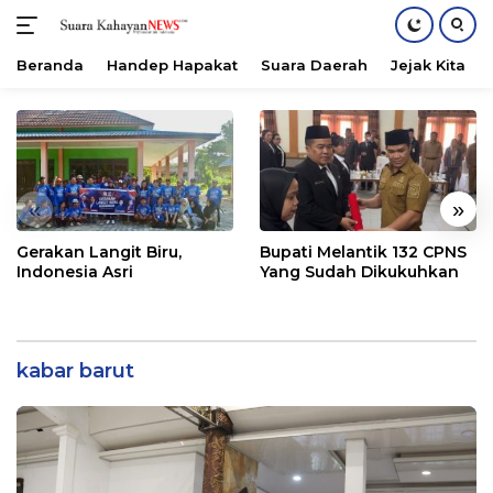
Beranda
Handep Hapakat
Suara Daerah
Jejak Kita
Langsung
ke
konten
«
»
Gerakan Langit Biru,
Bupati Melantik 132 CPNS
Indonesia Asri
Yang Sudah Dikukuhkan
kabar barut