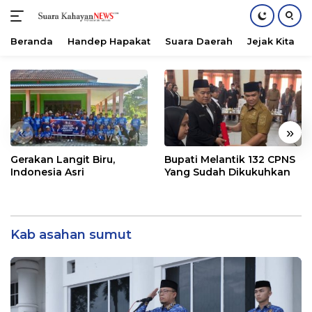
Beranda
Handep Hapakat
Suara Daerah
Jejak Kita
Langsung
ke
konten
«
»
Gerakan Langit Biru,
Bupati Melantik 132 CPNS
Indonesia Asri
Yang Sudah Dikukuhkan
Kab asahan sumut