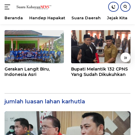
Beranda
Handep Hapakat
Suara Daerah
Jejak Kita
Langsung
ke
konten
«
»
Gerakan Langit Biru,
Bupati Melantik 132 CPNS
Indonesia Asri
Yang Sudah Dikukuhkan
jumlah luasan lahan karhutla