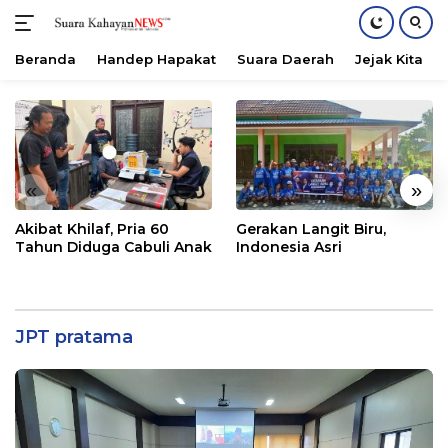
Beranda
Handep Hapakat
Suara Daerah
Jejak Kita
Langsung
ke
konten
«
»
Akibat Khilaf, Pria 60
Gerakan Langit Biru,
Tahun Diduga Cabuli Anak
Indonesia Asri
JPT pratama