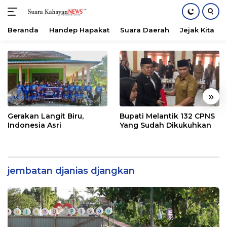
Beranda
Handep Hapakat
Suara Daerah
Jejak Kita
Langsung
ke
konten
«
»
Gerakan Langit Biru,
Bupati Melantik 132 CPNS
Indonesia Asri
Yang Sudah Dikukuhkan
jembatan djanias djangkan