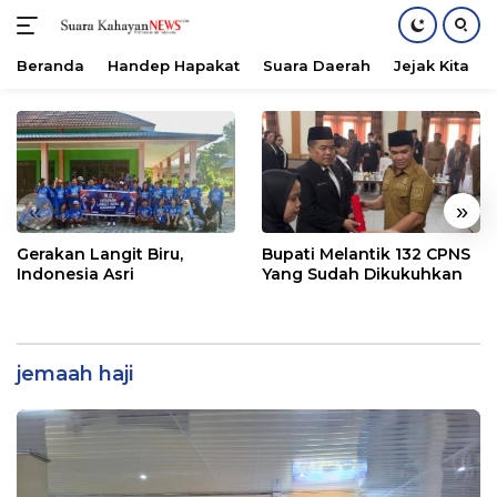
Beranda
Handep Hapakat
Suara Daerah
Jejak Kita
Langsung
ke
konten
«
»
Gerakan Langit Biru,
Bupati Melantik 132 CPNS
Indonesia Asri
Yang Sudah Dikukuhkan
jemaah haji