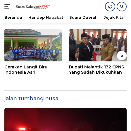
Beranda
Handep Hapakat
Suara Daerah
Jejak Kita
Langsung
ke
konten
«
»
Gerakan Langit Biru,
Bupati Melantik 132 CPNS
Indonesia Asri
Yang Sudah Dikukuhkan
jalan tumbang nusa