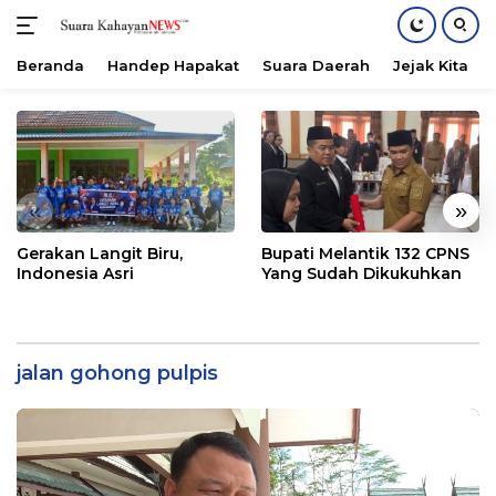
Beranda
Handep Hapakat
Suara Daerah
Jejak Kita
Langsung
ke
konten
«
»
Gerakan Langit Biru,
Bupati Melantik 132 CPNS
Indonesia Asri
Yang Sudah Dikukuhkan
jalan gohong pulpis