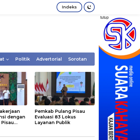
Indeks
tutup
at
Politik
Advertorial
Sorotan
akerjaan
Pemkab Pulang Pisau
nsi dengan
Evaluasi 83 Lokus
 Pisau
Layanan Publik
rtaan
tem Desa,
Rentan