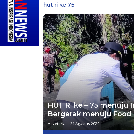
hut ri ke 75
HUT RI ke – 75 menuju I
Bergerak menuju Food 
Advetorial
|
21 Agustus 2020