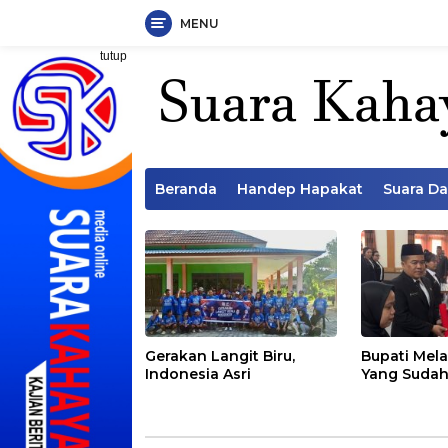
MENU
Langsung
tutup
ke
konten
Beranda
Handep Hapakat
Suara D
Gerakan Langit Biru,
Bupati Mela
Indonesia Asri
Yang Sudah