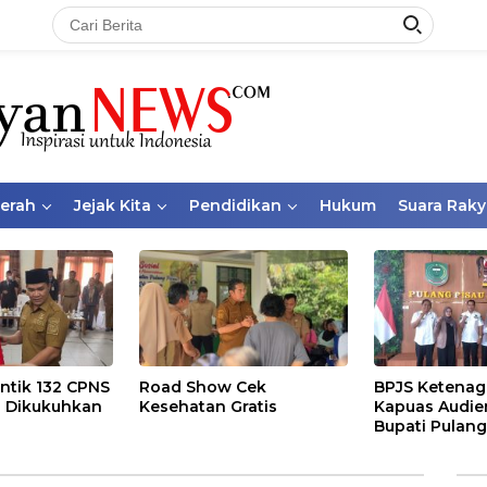
aerah
Jejak Kita
Pendidikan
Hukum
Suara Raky
ntik 132 CPNS
Road Show Cek
BPJS Ketenag
 Dikukuhkan
Kesehatan Gratis
Kapuas Audie
Bupati Pulang
Bahas Kepese
PKBU, Ekosis
dan Pekerja 