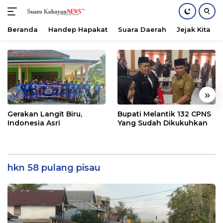
Beranda
Handep Hapakat
Suara Daerah
Jejak Kita
Langsung
ke
konten
«
»
Gerakan Langit Biru,
Bupati Melantik 132 CPNS
Indonesia Asri
Yang Sudah Dikukuhkan
hkn 58 pulang pisau