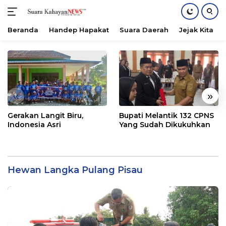
Beranda
Handep Hapakat
Suara Daerah
Jejak Kita
Langsung
ke
konten
«
»
Gerakan Langit Biru,
Bupati Melantik 132 CPNS
Indonesia Asri
Yang Sudah Dikukuhkan
Hewan Langka Pulang Pisau