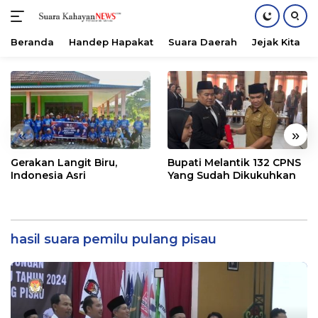
Beranda
Handep Hapakat
Suara Daerah
Jejak Kita
Langsung
ke
konten
«
»
Gerakan Langit Biru,
Bupati Melantik 132 CPNS
Indonesia Asri
Yang Sudah Dikukuhkan
hasil suara pemilu pulang pisau