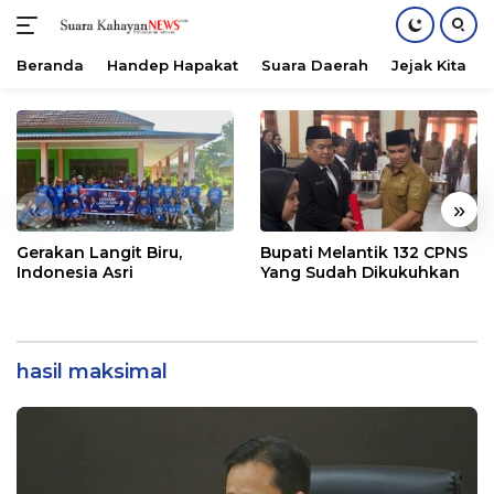
Beranda
Handep Hapakat
Suara Daerah
Jejak Kita
Langsung
ke
konten
«
»
Gerakan Langit Biru,
Bupati Melantik 132 CPNS
Indonesia Asri
Yang Sudah Dikukuhkan
hasil maksimal