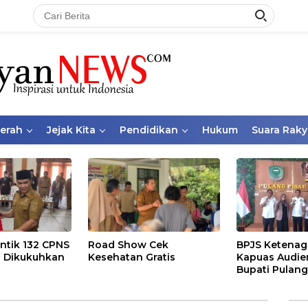
aerah
Jejak Kita
Pendidikan
Hukum
Suara Raky
ntik 132 CPNS
Road Show Cek
BPJS Ketenag
 Dikukuhkan
Kesehatan Gratis
Kapuas Audie
Bupati Pulang
Bahas Kepese
PKBU, Ekosis
dan Pekerja 