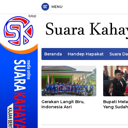
MENU
Langsung
tutup
ke
konten
Beranda
Handep Hapakat
Suara D
Gerakan Langit Biru,
Bupati Mela
Indonesia Asri
Yang Sudah