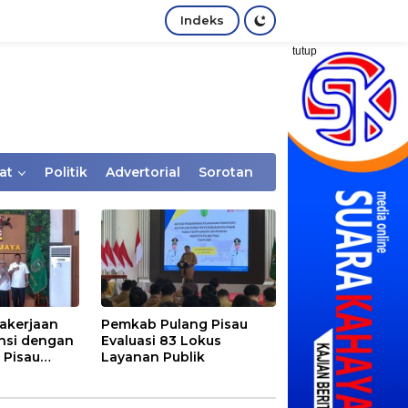
Indeks
tutup
at
Politik
Advertorial
Sorotan
akerjaan
Pemkab Pulang Pisau
nsi dengan
Evaluasi 83 Lokus
 Pisau
Layanan Publik
rtaan
tem Desa,
Rentan