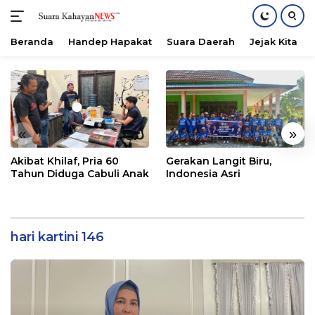
Beranda
Handep Hapakat
Suara Daerah
Jejak Kita
Langsung
ke
konten
«
»
Akibat Khilaf, Pria 60
Gerakan Langit Biru,
Tahun Diduga Cabuli Anak
Indonesia Asri
hari kartini 146