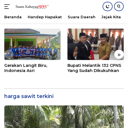
Beranda
Handep Hapakat
Suara Daerah
Jejak Kita
Langsung
ke
konten
«
»
Gerakan Langit Biru,
Bupati Melantik 132 CPNS
Indonesia Asri
Yang Sudah Dikukuhkan
harga sawit terkini