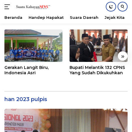
Beranda
Handep Hapakat
Suara Daerah
Jejak Kita
Langsung
ke
konten
«
»
Gerakan Langit Biru,
Bupati Melantik 132 CPNS
Indonesia Asri
Yang Sudah Dikukuhkan
han 2023 pulpis