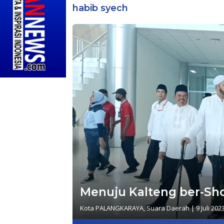
habib syech
Menuju Kalteng ber-Sh
Kota PALANGKARAYA
,
Suara Daerah
|
9 Juli 202