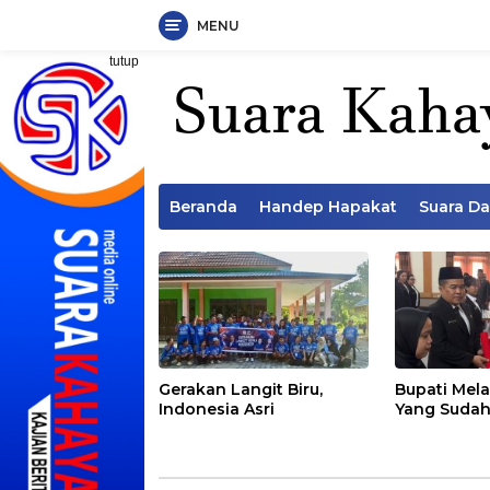
MENU
Langsung
tutup
ke
konten
Beranda
Handep Hapakat
Suara D
Gerakan Langit Biru,
Bupati Mela
Indonesia Asri
Yang Sudah