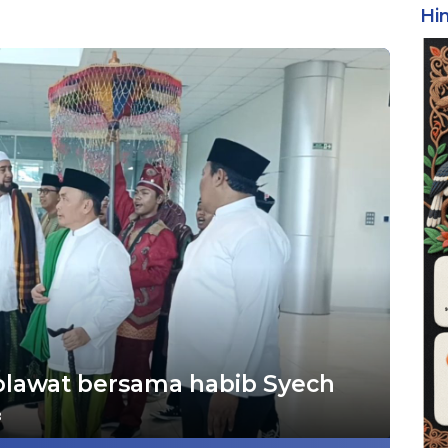
Hi
olawat bersama habib Syech
3