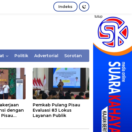
Indeks
tutup
at
Politik
Advertorial
Sorotan
akerjaan
Pemkab Pulang Pisau
nsi dengan
Evaluasi 83 Lokus
 Pisau
Layanan Publik
rtaan
tem Desa,
Rentan