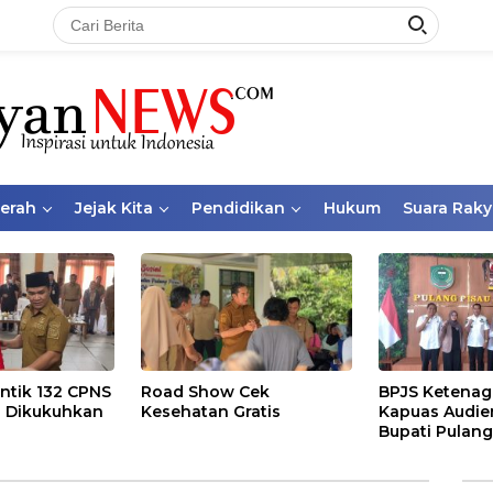
aerah
Jejak Kita
Pendidikan
Hukum
Suara Raky
ntik 132 CPNS
Road Show Cek
BPJS Ketenag
 Dikukuhkan
Kesehatan Gratis
Kapuas Audie
Bupati Pulang
Bahas Kepese
PKBU, Ekosis
dan Pekerja 