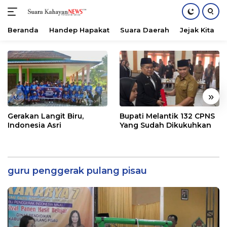
Beranda
Handep Hapakat
Suara Daerah
Jejak Kita
Langsung
ke
konten
«
»
Gerakan Langit Biru,
Bupati Melantik 132 CPNS
Indonesia Asri
Yang Sudah Dikukuhkan
guru penggerak pulang pisau