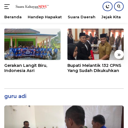
Beranda
Handep Hapakat
Suara Daerah
Jejak Kita
Langsung
ke
konten
«
»
Gerakan Langit Biru,
Bupati Melantik 132 CPNS
Indonesia Asri
Yang Sudah Dikukuhkan
guru adi